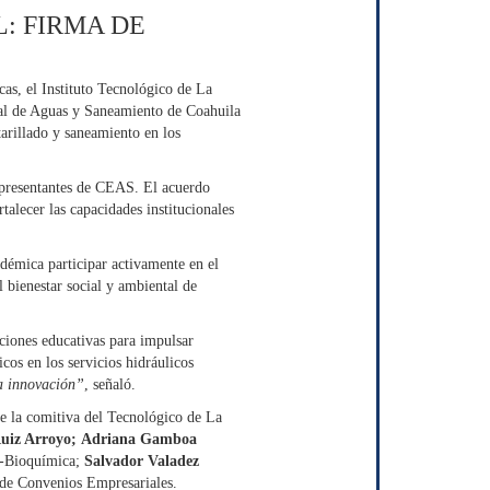
: FIRMA DE
cas, el Instituto Tecnológico de La
tal de Aguas y Saneamiento de Coahuila
arillado y saneamiento en los
representantes de CEAS. El acuerdo
alecer las capacidades institucionales
adémica participar activamente en el
l bienestar social y ambiental de
uciones educativas para impulsar
cos en los servicios hidráulicos
la innovación”
, señaló.
ue la comitiva del Tecnológico de La
iz Arroyo;
Adriana Gamboa
a-Bioquímica;
Salvador Valadez
 de Convenios Empresariales.