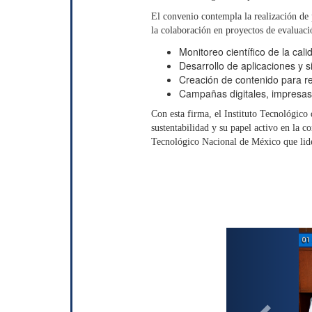
El convenio contempla la realización de 
la colaboración en proyectos de evaluació
Monitoreo científico de la cal
Desarrollo de aplicaciones y si
Creación de contenido para re
Campañas digitales, impresas
Con esta firma, el Instituto Tecnológic
sustentabilidad y su papel activo en la c
Tecnológico Nacional de México que lide
P
r
e
v