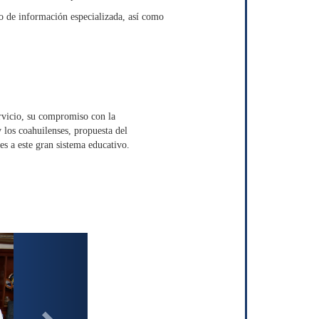
io de información especializada, así como
rvicio, su compromiso con la
y los coahuilenses, propuesta del
s a este gran sistema educativo.
N
e
x
t