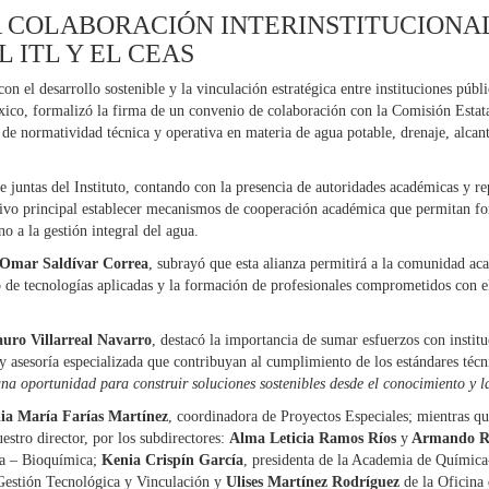
 COLABORACIÓN INTERINSTITUCIONAL
 ITL Y EL CEAS
 el desarrollo sostenible y la vinculación estratégica entre instituciones públi
ico, formalizó la firma de un convenio de colaboración con la Comisión Esta
e normatividad técnica y operativa en materia de agua potable, drenaje, alcant
de juntas del Instituto, contando con la presencia de autoridades académicas y 
vo principal establecer mecanismos de cooperación académica que permitan fort
no a la gestión integral del agua.
 Omar Saldívar Correa
, subrayó que esta alianza permitirá a la comunidad ac
lo de tecnologías aplicadas y la formación de profesionales comprometidos con e
auro Villarreal Navarro
, destacó la importancia de sumar esfuerzos con instit
y asesoría especializada que contribuyan al cumplimiento de los estándares técni
una oportunidad para construir soluciones sostenibles desde el conocimiento y 
ia María Farías Martínez
, coordinadora de Proyectos Especiales; mientras q
stro director, por los subdirectores:
Alma Leticia Ramos Ríos
y
Armando Ru
a – Bioquímica;
Kenia Crispín García
, presidenta de la Academia de Químic
Gestión Tecnológica y Vinculación y
Ulises Martínez Rodríguez
de la Oficina