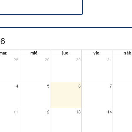
26
mar.
mié.
jue.
vie.
sáb
28
29
30
31
4
5
6
7
11
12
13
14